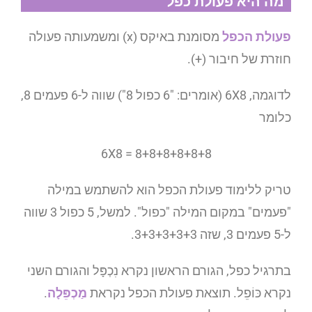
מה היא פעולת כפל
פעולת הכפל
מסומנת באיקס (x) ומשמעותה פעולה
חוזרת של חיבור (+).
לדוגמה, 6X8 (אומרים: "6 כפול 8") שווה ל-6 פעמים 8,
כלומר
6X8 = 8+8+8+8+8+8
טריק ללימוד פעולת הכפל הוא להשתמש במילה
"פעמים" במקום המילה "כפול". למשל, 5 כפול 3 שווה
ל-5 פעמים 3, שזה 3+3+3+3+3.
בתרגיל כפל, הגורם הראשון נקרא נִכְפָּל והגורם השני
נקרא כּוֹפֵל. תוצאת פעולת הכפל נקראת
מַכְפֵּלָה
.