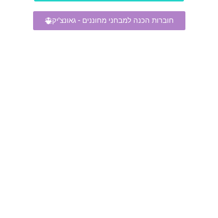
חוברות הכנה למבחני מחוננים - גאונצ'יק