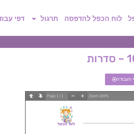
ל
לוח הכפל להדפסה
תרגול
דפי עבו
 העבודה
Page
1
/
1
Zoom
100%