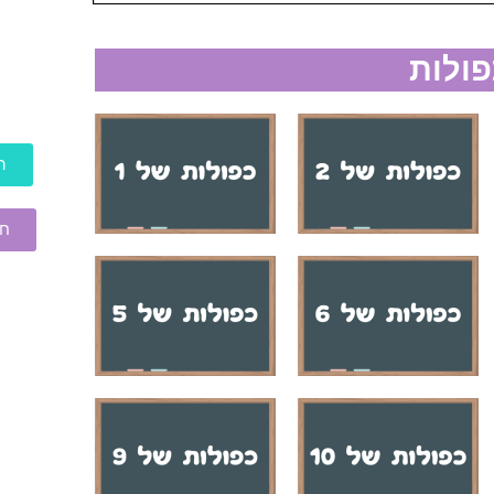
פולות
ה
חו